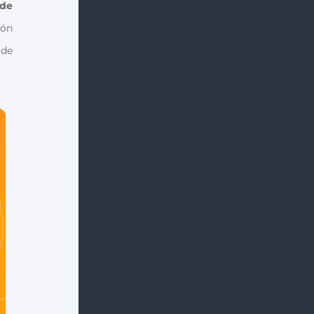
de
ión
 de