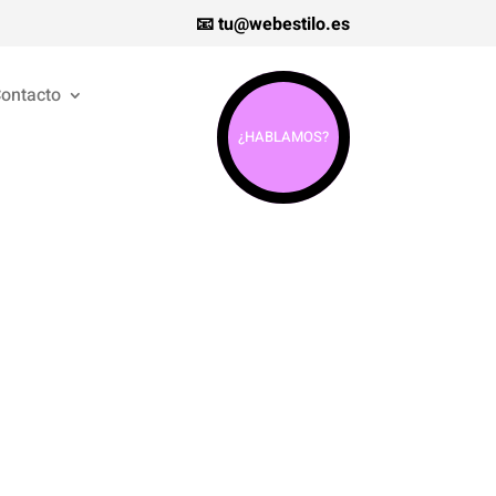
📧 tu@webestilo.es
ontacto
¿HABLAMOS?