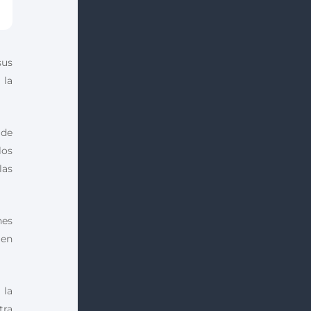
sus
 la
 de
los
las
nes
 en
 la
tra