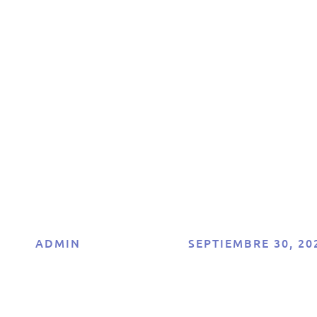
scubrimiento’ en
desarrollo del
mercio electróni
¡una introducción
ADMIN
SEPTIEMBRE 30, 20