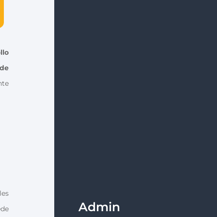
llo
 de
nte
les
Admin
ede