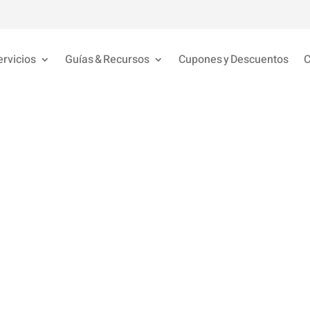
ervicios
Guías & Recursos
Cupones y Descuentos
C
‘Fase de