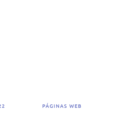
 el
co:
!
22
PÁGINAS WEB