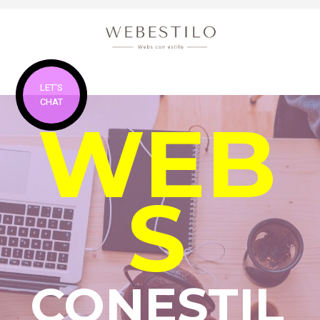
LET'S
CHAT
WEB
S
CONESTIL