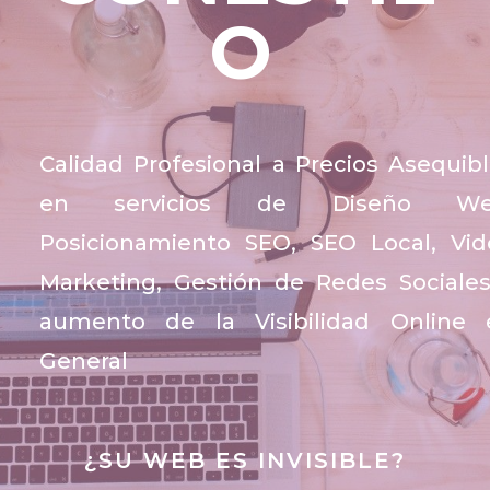
O
Calidad Profesional a Precios Asequib
en servicios de Diseño We
Posicionamiento SEO, SEO Local, Vid
Marketing, Gestión de Redes Sociale
aumento de la Visibilidad Online 
General
¿SU WEB ES INVISIBLE?