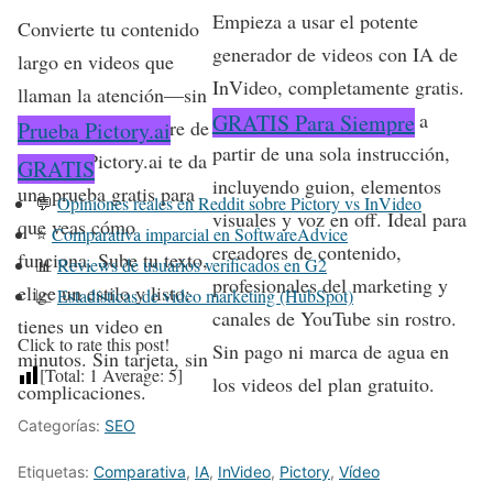
Empieza a usar el potente
Convierte tu contenido
generador de videos con IA de
largo en videos que
InVideo, completamente gratis.
llaman la atención—sin
Genera videos completos a
GRATIS Para Siempre
usar ningún software de
Prueba Pictory.ai
partir de una sola instrucción,
edición. Pictory.ai te da
GRATIS
incluyendo guion, elementos
una prueba gratis para
💬
Opiniones reales en Reddit sobre Pictory vs InVideo
visuales y voz en off. Ideal para
que veas cómo
⭐
Comparativa imparcial en SoftwareAdvice
creadores de contenido,
funciona. Sube tu texto,
📊
Reviews de usuarios verificados en G2
profesionales del marketing y
elige un estilo y listo:
📈
Estadísticas de video marketing (HubSpot)
canales de YouTube sin rostro.
tienes un video en
Click to rate this post!
Sin pago ni marca de agua en
minutos. Sin tarjeta, sin
[Total:
1
Average:
5
]
los videos del plan gratuito.
complicaciones.
Categorías:
SEO
Etiquetas:
Comparativa
,
IA
,
InVideo
,
Pictory
,
Vídeo