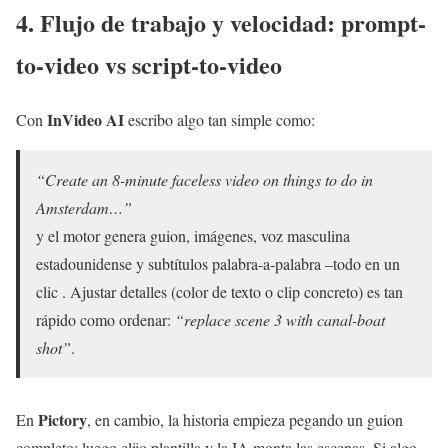
4. Flujo de trabajo y velocidad: prompt-
to-video vs script-to-video
InVideo AI
Con
escribo algo tan simple como:
“Create an 8-minute faceless video on things to do in
Amsterdam…”
y el motor genera guion, imágenes, voz masculina
estadounidense y subtítulos palabra-a-palabra –todo en un
clic . Ajustar detalles (color de texto o clip concreto) es tan
rápido como ordenar:
“replace scene 3 with canal-boat
shot”
.
Pictory
En
, en cambio, la historia empieza pegando un guion
completo; luego elijo plantilla y la IA monta las escenas. Si algo