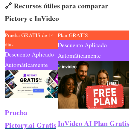
🔗 Recursos útiles para comparar
Pictory e InVideo
Prueba GRATIS de 14
Plan GRATIS
días
Descuento Aplicado
Descuento Aplicado
Automáticamente
Automáticamente
Prueba
InVideo AI Plan Gratis
Pictory.ai Gratis