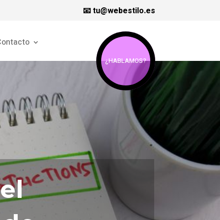
📧 tu@webestilo.es
ontacto
¿HABLAMOS?
el