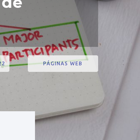
 de
22
PÁGINAS WEB