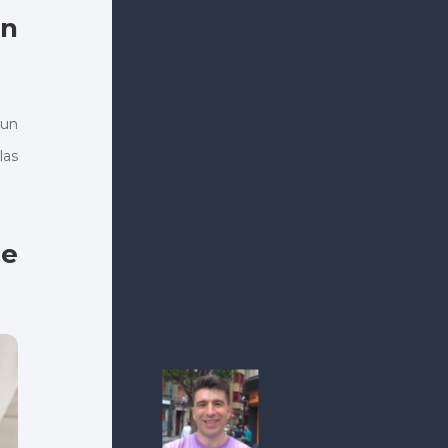
un
 un
las
de