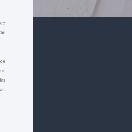
 de
del
 de
rol
las
as.