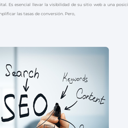
al. Es esencial llevar la visibilidad de su sitio web a una posic
lificar las tasas de conversión. Pero,