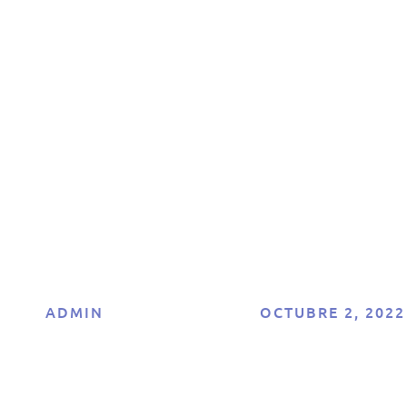
n papel de camb
 juego para dispa
l crecimiento de 
negocio en 2022
ADMIN
OCTUBRE 2, 2022