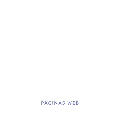
io
rar
su
?
PÁGINAS WEB