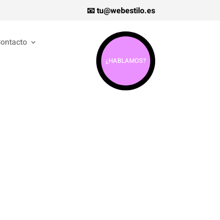
📧 tu@webestilo.es
ontacto
¿HABLAMOS?
EO