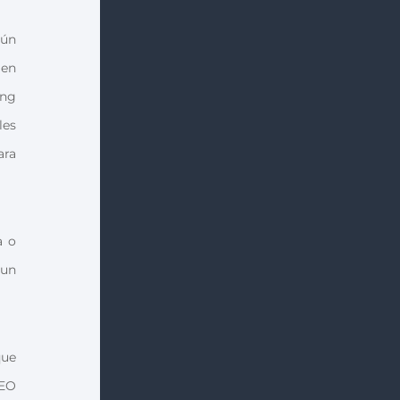
gún
 en
ing
les
ara
a o
 un
que
SEO