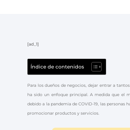
[ad_1]
Índice de contenidos
Para los dueños de negocios, dejar entrar a tantos
ha sido un enfoque principal. A medida que el m
debido a la pandemia de COVID-19, las personas h
promocionar productos y servicios.