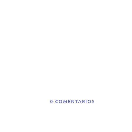
u
de
e
0 COMENTARIOS