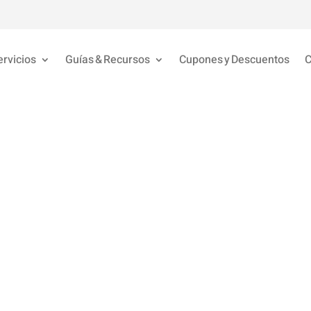
ervicios
Guías & Recursos
Cupones y Descuentos
C
Cómo juega el S