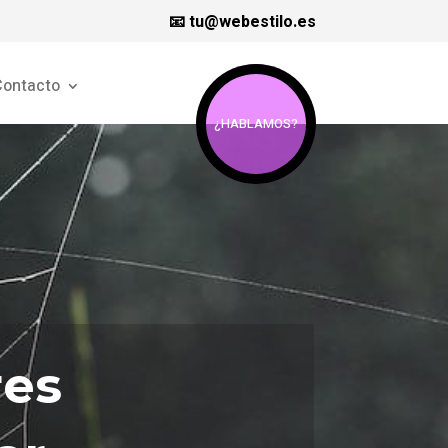
📧 tu@webestilo.es
ontacto
¿HABLAMOS?
res