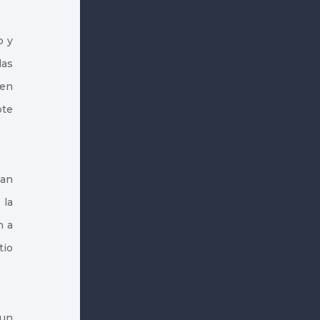
o y
las
 en
pte
han
 la
n a
tio
 un