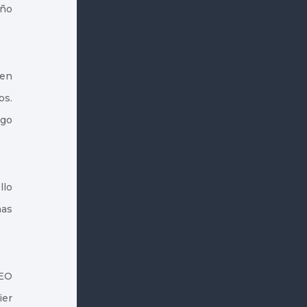
eño
 en
os.
rgo
llo
mas
SEO
ier