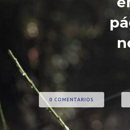
e
pá
n
0 COMENTARIOS