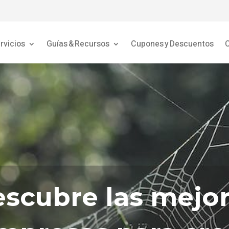
rvicios
Guías & Recursos
Cupones y Descuentos
C
scubre las mejo