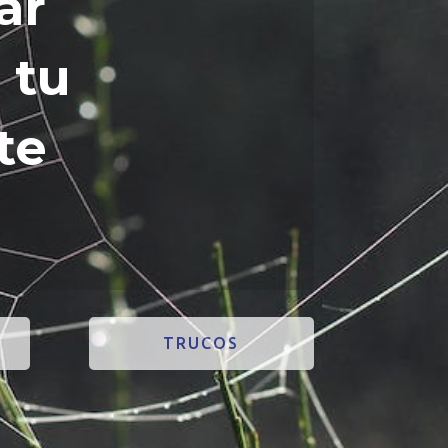
ar
 tu
te
TRUCOS