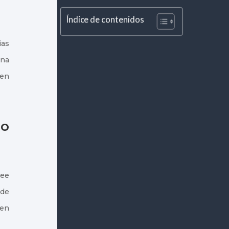
Índice de contenidos
ias
una
 en
ño
see
 de
den