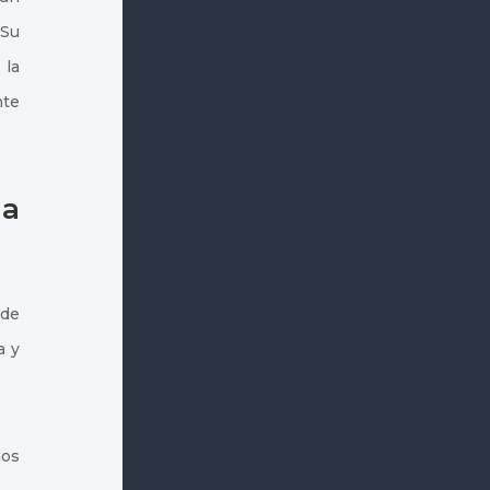
 Su
 la
nte
 a
 de
a y
mos