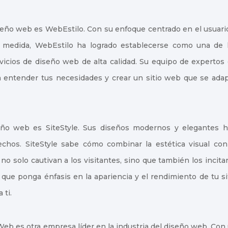
seño web es WebEstilo. Con su enfoque centrado en el usuari
a medida, WebEstilo ha logrado establecerse como una de 
icios de diseño web de alta calidad. Su equipo de expertos
 entender tus necesidades y crear un sitio web que se ada
ño web es SiteStyle. Sus diseños modernos y elegantes 
echos. SiteStyle sabe cómo combinar la estética visual con
no solo cautivan a los visitantes, sino que también los incita
ue ponga énfasis en la apariencia y el rendimiento de tu si
 ti.
eb es otra empresa líder en la industria del diseño web. Con