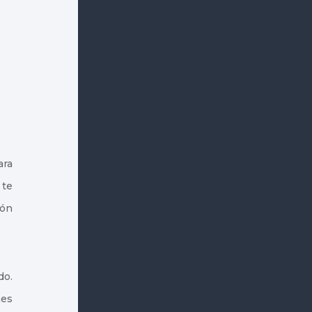
ara
 te
ión
do.
nes