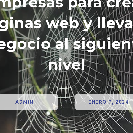
mpresas para cre
ginas web y lleva
egocio al siguien
nivel
ADMIN
ENERO 7, 2024