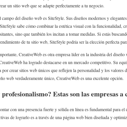
rear un sitio web que se adapte perfectamente a tu negocio.
l campo del diseño web es SiteStyle. Sus diseños modernos y elegantes
 SiteStyle sabe cómo combinar la estética visual con la funcionalidad, cr
isitantes, sino que también los incitan a tomar medidas. Si estás busc
rendimiento de tu sitio web, SiteStyle podría ser la elección perfecta para
portante, CreativeWeb es otra empresa líder en la industria del diseño
, CreativeWeb ha logrado destacarse en un mercado competitivo. Su equi
por crear sitios web únicos que reflejen la personalidad y los valores d
seño web verdaderamente único, CreativeWeb es una excelente opción.
 profesionalismo? Estas son las empresas a 
ontar con una presencia fuerte y sólida en línea es fundamental para el 
tivas de lograrlo es a través de una página web bien diseñada y optimi