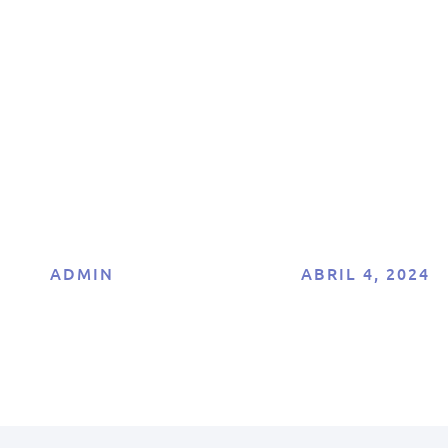
nk Math y Polyla
Optimiza tu SEO
multilingüe
ADMIN
ABRIL 4, 2024