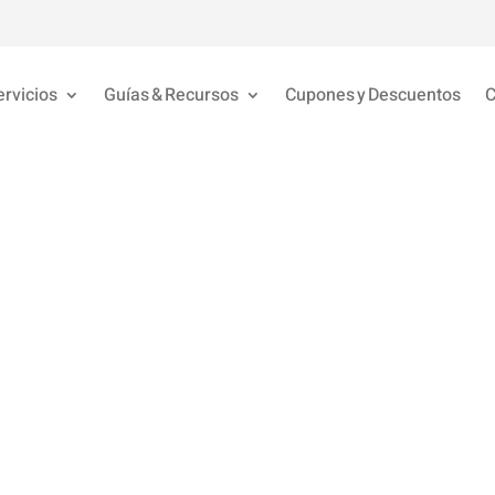
ervicios
Guías & Recursos
Cupones y Descuentos
C
Guía definitiva d