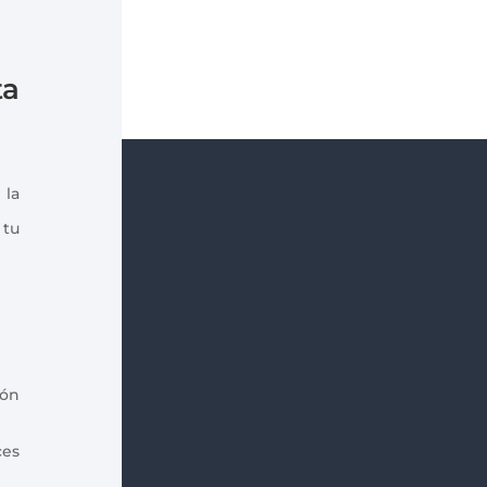
ta
 la
 tu
ión
ces