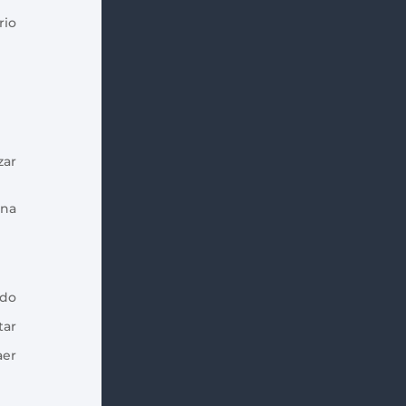
rio
zar
una
ndo
tar
aer
Índice de contenidos