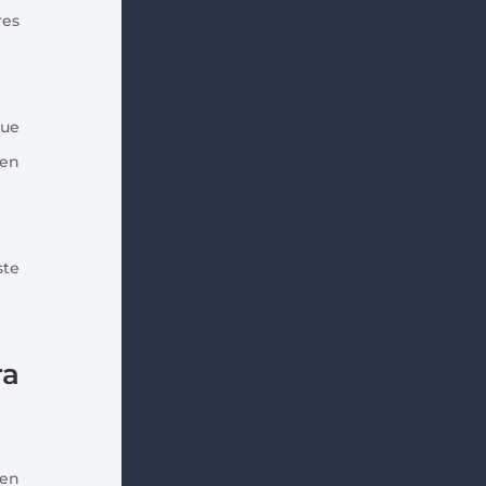
res
que
 en
ste
ra
 en