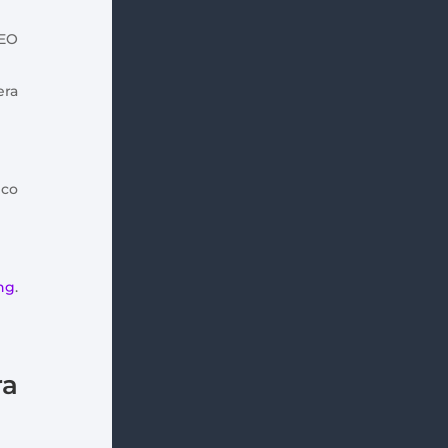
SEO
era
ico
ng
.
ra