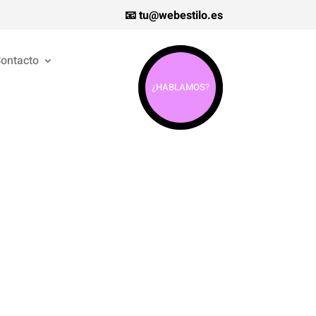
📧 tu@webestilo.es
ontacto
¿HABLAMOS?
e