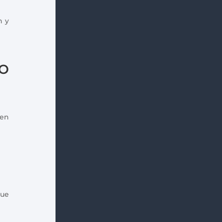
h y
EO
 en
que