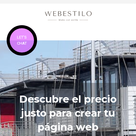
LET'S
CHAT
Descubre el precio
justo para crear tu
página web