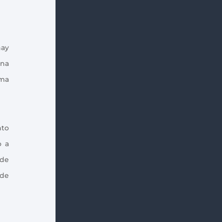
hay
una
ama
nto
o a
 de
 de
Índice de contenidos