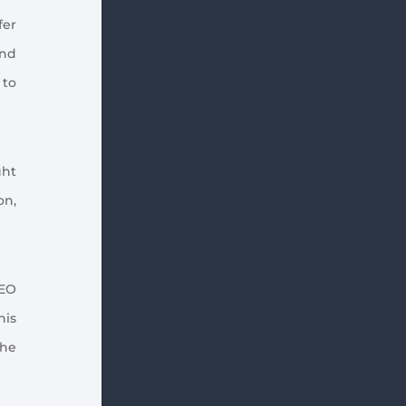
fer
and
 to
ght
on,
SEO
his
the