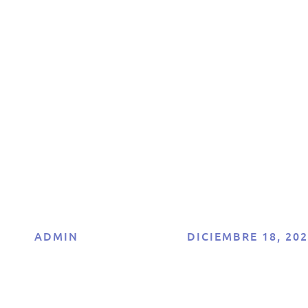
 plan perfecto para
on la guía comple
e precios de Ra
Math
ADMIN
DICIEMBRE 18, 20