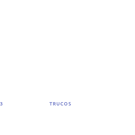
 ti
ta
nk
23
TRUCOS