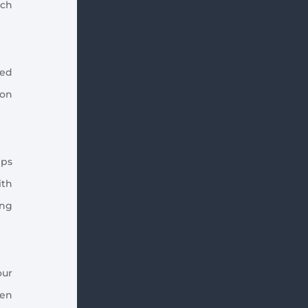
rch
led
ion
lps
ith
ing
our
hen