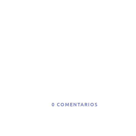
el
c
d
0 COMENTARIOS