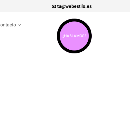
📧 tu@webestilo.es
ontacto
¿HABLAMOS?
gir