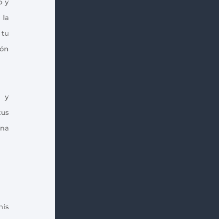
o y
 la
 tu
ión
s y
tus
ena
his