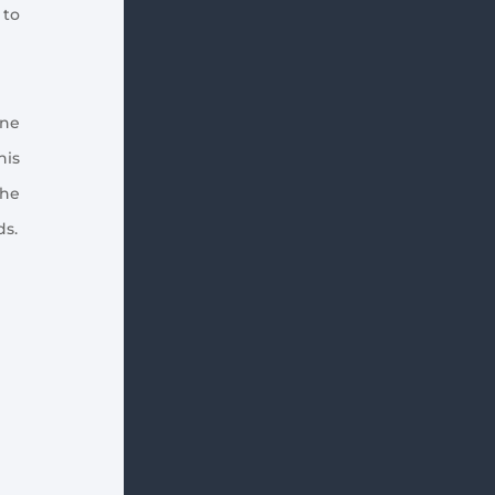
 to
ine
his
the
ds.