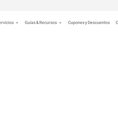
ervicios
Guías & Recursos
Cupones y Descuentos
C
scubre cómo ele