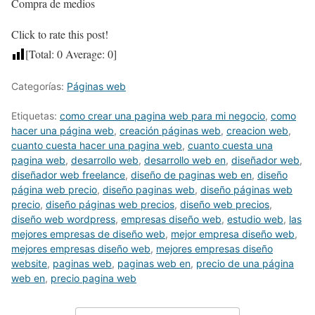
Compra de medios
Click to rate this post!
[Total:
0
Average:
0
]
Categorías:
Páginas web
Etiquetas:
como crear una pagina web para mi negocio
,
como
hacer una página web
,
creación páginas web
,
creacion web
,
cuanto cuesta hacer una pagina web
,
cuanto cuesta una
pagina web
,
desarrollo web
,
desarrollo web en
,
diseñador web
,
diseñador web freelance
,
diseño de paginas web en
,
diseño
página web precio
,
diseño paginas web
,
diseño páginas web
precio
,
diseño páginas web precios
,
diseño web precios
,
diseño web wordpress
,
empresas diseño web
,
estudio web
,
las
mejores empresas de diseño web
,
mejor empresa diseño web
,
mejores empresas diseño web
,
mejores empresas diseño
website
,
paginas web
,
paginas web en
,
precio de una página
web en
,
precio pagina web