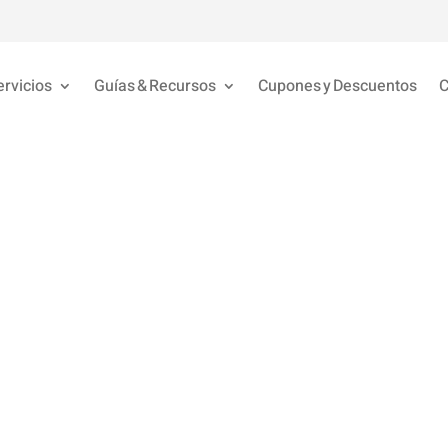
ervicios
Guías & Recursos
Cupones y Descuentos
C
Descubriendo lo