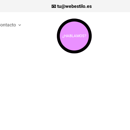
📧 tu@webestilo.es
ontacto
¿HABLAMOS?
s