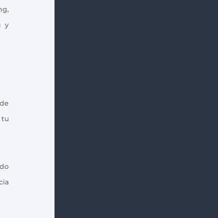
ng,
g y
 de
 tu
ndo
cia