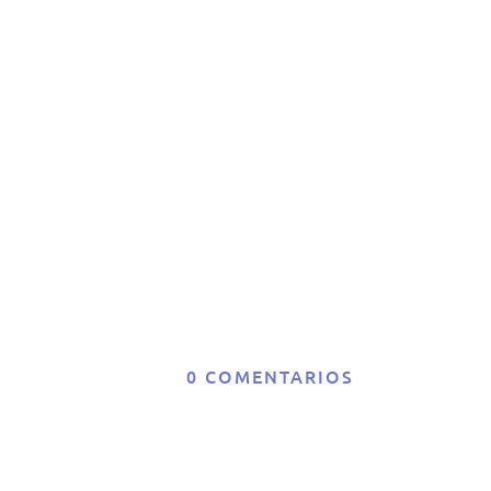
i
H
id
0 COMENTARIOS