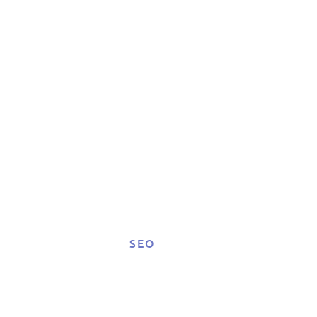
os
ón
web
SEO