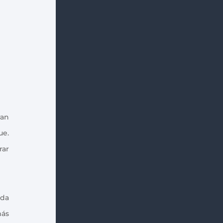
ran
ue.
rar
ida
más