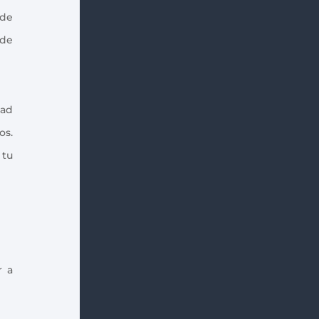
 de
 de
dad
os.
 tu
r a