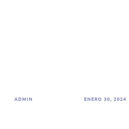
ncreíbles benefici
de SiteGround
osting: La soluci
eal para tu sitio 
ADMIN
ENERO 30, 2024