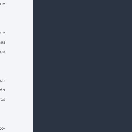
que
ble
nas
gue
rar
ién
vos
!
to-
Índice de contenidos