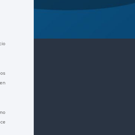
cio
los
 en
omo
ece