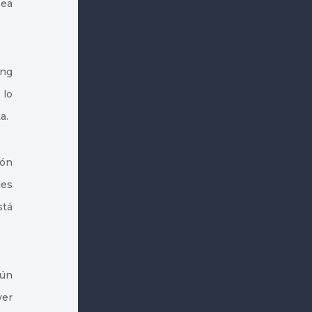
nea
ing
 lo
a.
ión
ues
stá
gún
ver