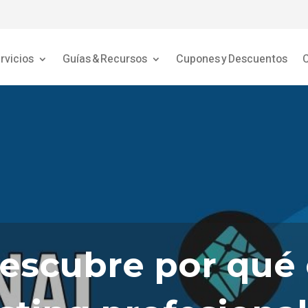
rvicios
Guías & Recursos
Cupones y Descuentos
C
escubre por qué 