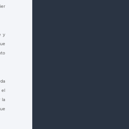
ier
e y
que
nto
rda
 el
 la
que