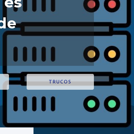
 es
 de
TRUCOS