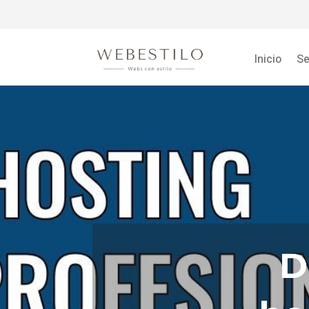
Inicio
Se
D