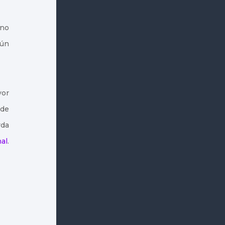
 no
gún
yor
 de
rda
al
.