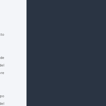
cto
 de
del
pre
ipo
del