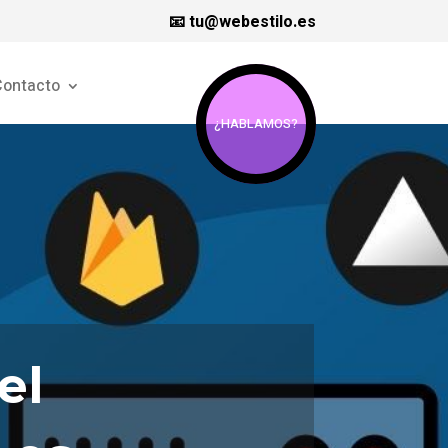
📧 tu@webestilo.es
ontacto
¿HABLAMOS?
el