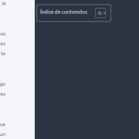
 la
Índice de contenidos
tos
des
 te
go
res
que
 un