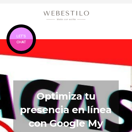
LET'S
CHAT
Optimiza tu
presencia en línea
con Google My